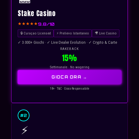
Stake Casino
★★★★★
9.8/10
🔒 Curaçao Licensed
⚡ Prelievo Istantaneo
🎥 Live Casino
✓ 3.000+ Giochi · ✓ Live Dealer Evolution · ✓ Crypto & Carte
RAKEBACK
15%
Settimanale · No wagering
GIOCA ORA →
18+ · T&C · Gioco Responsabile
#2
⚡