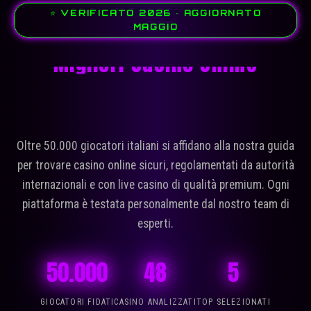
⭐ VERIFICATO 2026 · AGGIORNATO
MAGGIO
Migliori Casino Online
Non AAMS 2026
— Licenze Verificate
Oltre 50.000 giocatori italiani si affidano alla nostra guida
per trovare casino online sicuri, regolamentati da autorità
internazionali e con live casino di qualità premium. Ogni
piattaforma è testata personalmente dal nostro team di
esperti.
50.000
48
5
GIOCATORI FIDATI
CASINO ANALIZZATI
TOP SELEZIONATI